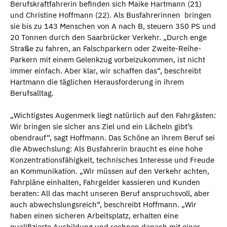
Berufskraftfahrerin befinden sich Maike Hartmann (21)
und Christine Hoffmann (22). Als Busfahrerinnen bringen
sie bis zu 143 Menschen von A nach B, steuern 350 PS und
20 Tonnen durch den Saarbrücker Verkehr. „Durch enge
Straße zu fahren, an Falschparkern oder Zweite-Reihe-
Parkern mit einem Gelenkzug vorbeizukommen, ist nicht
immer einfach. Aber klar, wir schaffen das“, beschreibt
Hartmann die täglichen Herausforderung in ihrem
Berufsalltag.
„Wichtigstes Augenmerk liegt natürlich auf den Fahrgästen:
Wir bringen sie sicher ans Ziel und ein Lächeln gibt’s
obendrauf“, sagt Hoffmann. Das Schöne an ihrem Beruf sei
die Abwechslung: Als Busfahrerin braucht es eine hohe
Konzentrationsfähigkeit, technisches Interesse und Freude
an Kommunikation. „Wir müssen auf den Verkehr achten,
Fahrpläne einhalten, Fahrgelder kassieren und Kunden
beraten: All das macht unseren Beruf anspruchsvoll, aber
auch abwechslungsreich“, beschreibt Hoffmann. „Wir
haben einen sicheren Arbeitsplatz, erhalten eine
qualifizierte Ausbildung und rechnen danach mit einer