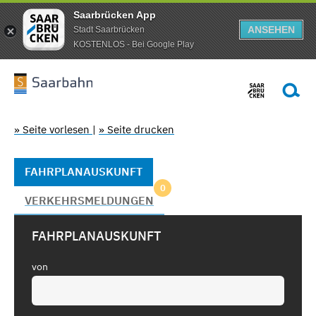
Saarbrücken App
ANSEHEN
Stadt Saarbrücken
KOSTENLOS - Bei Google Play
» Seite vorlesen
|
» Seite drucken
FAHRPLANAUSKUNFT
0
VERKEHRSMELDUNGEN
FAHRPLANAUSKUNFT
von