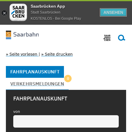
Saarbrücken App
ANSEHEN
Stadt Saarbrücken
KOSTENLOS - Bei Google Play
» Seite vorlesen
|
» Seite drucken
FAHRPLANAUSKUNFT
0
VERKEHRSMELDUNGEN
FAHRPLANAUSKUNFT
von