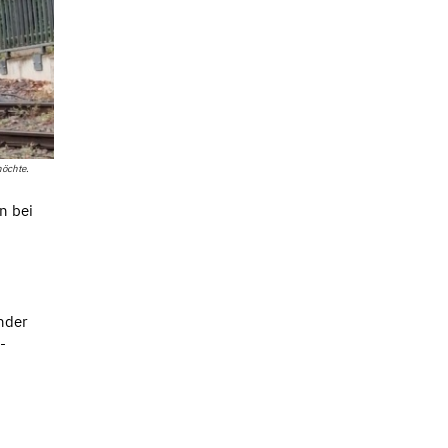
möchte.
n bei
inder
-