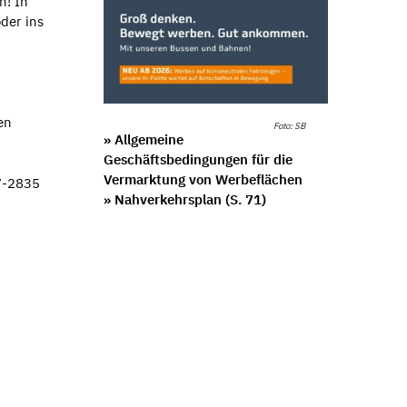
n! In
der ins
en
Foto: SB
» Allgemeine
Geschäftsbedingungen für die
Vermarktung von Werbeflächen
87-2835
» Nahverkehrsplan (S. 71)