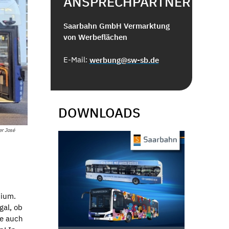
ANSPRECHPARTNER
Saarbahn GmbH Vermarktung
von Werbeflächen
E-Mail:
werbung@sw-sb.de
DOWNLOADS
er José
dium.
gal, ob
ie auch