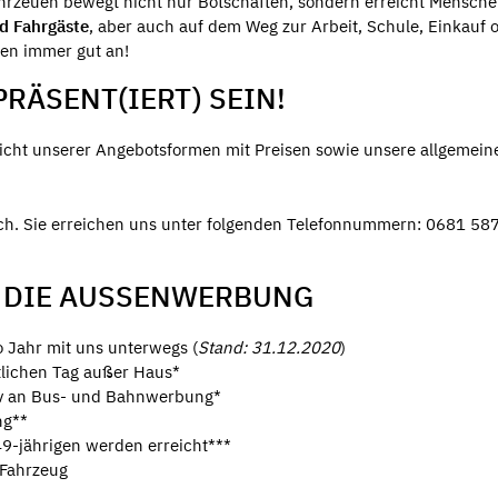
rzeuen bewegt nicht nur Botschaften, sondern erreicht Mensche
nd Fahrgäste
, aber auch auf dem Weg zur Arbeit, Schule, Einkauf o
en immer gut an!
RÄSENT(IERT) SEIN!
icht unserer Angebotsformen mit Preisen sowie unsere allgemein
äch. Sie erreichen uns unter folgenden Telefonnummern: 0681 5
 DIE AUSSENWERBUNG
 Jahr mit uns unterwegs (
Stand: 31.12.2020
)
tlichen Tag außer Haus*
tiv an Bus- und Bahnwerbung*
ng**
49-jährigen werden erreicht***
 Fahrzeug