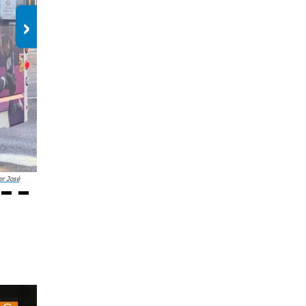
›
er José