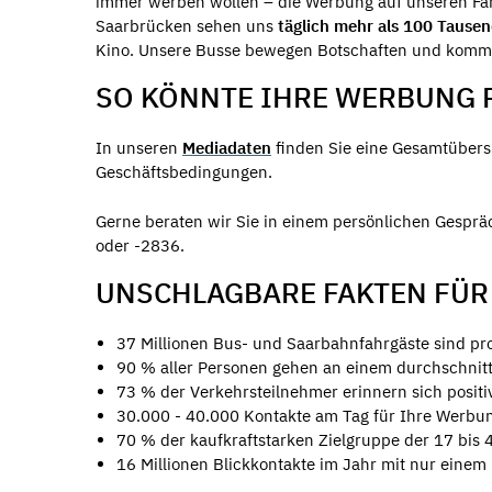
immer werben wollen – die Werbung auf unseren Fah
Saarbrücken sehen uns
täglich mehr als 100 Tause
Kino. Unsere Busse bewegen Botschaften und komm
SO KÖNNTE IHRE WERBUNG P
In unseren
Mediadaten
finden Sie eine Gesamtübers
Geschäftsbedingungen.
Gerne beraten wir Sie in einem persönlichen Gespr
oder -2836.
UNSCHLAGBARE FAKTEN FÜR
37 Millionen Bus- und Saarbahnfahrgäste sind pro
90 % aller Personen gehen an einem durchschnit
73 % der Verkehrsteilnehmer erinnern sich posi
30.000 - 40.000 Kontakte am Tag für Ihre Werbu
70 % der kaufkraftstarken Zielgruppe der 17 bis 
16 Millionen Blickkontakte im Jahr mit nur einem