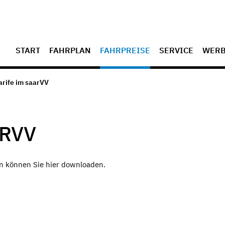
START
FAHRPLAN
FAHRPREISE
SERVICE
WER
arife im saarVV
ARVV
en können Sie hier downloaden.