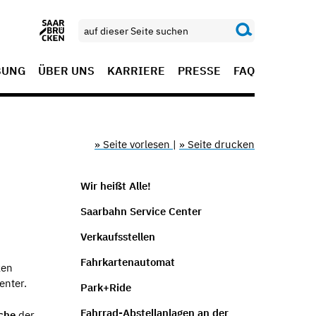
BUNG
ÜBER UNS
KARRIERE
PRESSE
FAQ
» Seite vorlesen
|
» Seite drucken
Wir heißt Alle!
Saarbahn Service Center
Verkaufsstellen
Fahrkartenautomat
ken
enter.
Park+Ride
Fahrrad-Abstellanlagen an der
che
der