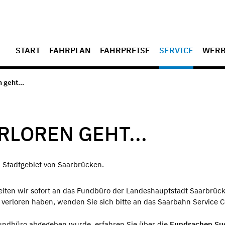
START
FAHRPLAN
FAHRPREISE
SERVICE
WER
 geht...
RLOREN GEHT...
m Stadtgebiet von Saarbrücken.
eiten wir sofort an das Fundbüro der Landeshauptstadt Saarbrüc
n verloren haben, wenden Sie sich bitte an das Saarbahn Service C
Fundbüro abgegeben wurde, erfahren Sie über die
Fundsachen Su