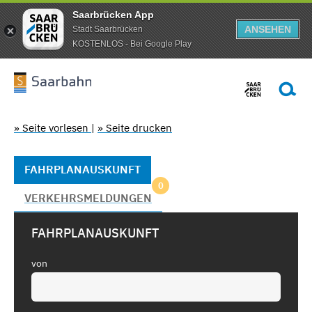
Saarbrücken App
ANSEHEN
Stadt Saarbrücken
KOSTENLOS - Bei Google Play
» Seite vorlesen
|
» Seite drucken
FAHRPLANAUSKUNFT
0
VERKEHRSMELDUNGEN
FAHRPLANAUSKUNFT
von