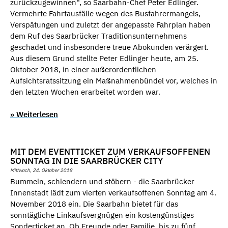
zurückzugewinnen“, so Saarbahn-Chef Peter Edlinger.
Vermehrte Fahrtausfälle wegen des Busfahrermangels,
Verspätungen und zuletzt der angepasste Fahrplan haben
dem Ruf des Saarbrücker Traditionsunternehmens
geschadet und insbesondere treue Abokunden verärgert.
Aus diesem Grund stellte Peter Edlinger heute, am 25.
Oktober 2018, in einer außerordentlichen
Aufsichtsratssitzung ein Maßnahmenbündel vor, welches in
den letzten Wochen erarbeitet worden war.
» Weiterlesen
MIT DEM EVENTTICKET ZUM VERKAUFSOFFENEN
SONNTAG IN DIE SAARBRÜCKER CITY
Mittwoch, 24. Oktober 2018
Bummeln, schlendern und stöbern - die Saarbrücker
Innenstadt lädt zum vierten verkaufsoffenen Sonntag am 4.
November 2018 ein. Die Saarbahn bietet für das
sonntägliche Einkaufsvergnügen ein kostengünstiges
Sonderticket an. Ob Freunde oder Familie, bis zu fünf